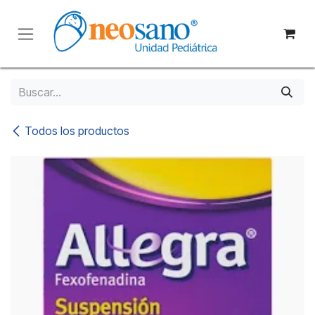
Ir al contenido
Todos los productos